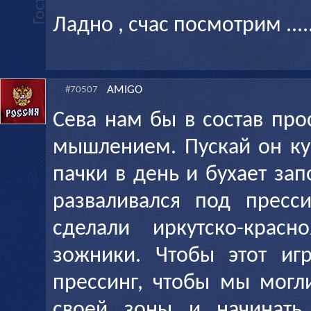
Ладно , счас посмотрим ....
AMIGO
#70507
Сева нам бы в состав про
мышлением. Пускай он ку
пачки в день и бухает за
разваливался под пресс
сделали иркутско-красн
зожники. Чтобы этот иг
прессинг, чтобы мы могл
своей зоны и начинать