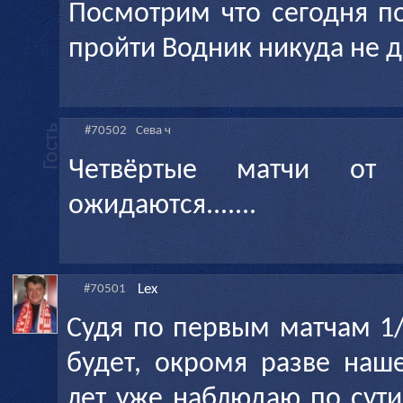
Посмотрим что сегодня п
пройти Водник никуда не д
#70502
Сева ч
Четвёртые матчи от
ожидаются.......
Lex
#70501
Судя по первым матчам 1/
будет, окромя разве наш
лет уже наблюдаю по сути