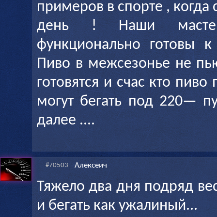
примеров в спорте , когд
день ! Наши масте
функционально готовы к
Пиво в межсезонье не пь
готовятся и счас кто пиво 
могут бегать под 220— пу
далее ....
Алексеич
#70503
Тяжело два дня подряд ве
и бегать как ужалиный...