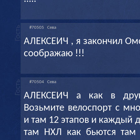
#70505
Сева
АЛЕКСЕИЧ , я закончил Омс
соображаю !!!
#70504
Сева
АЛЕКСЕИЧ а как в друг
Возьмите велоспорт с мн
и там 12 этапов и каждый 
там НХЛ как бьются там 