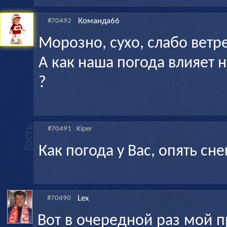
Команда66
#70492
Морозно, сухо, слабо ветр
А как наша погода влияет н
?
#70491
Kiper
Как погода у Вас, опять сн
Lex
#70490
Вот в очередной раз мой п