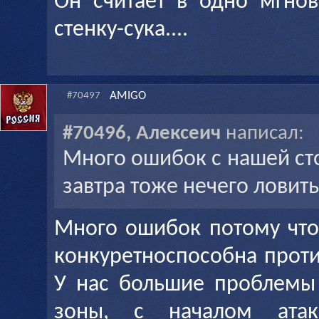
Он считает в одно мгнов
стенку-сука....
AMIGO
#70497
#70496, Алексеич
написал:
Много ошибок с нашей сто
завтра тоже нечего ловить.
Много ошибок потому что
конкуретноспособна проти
У нас большие проблемы
зоны, с началом атак