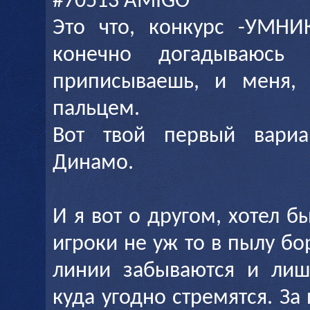
#70513 AMIGO
Это что, конкурс -УМН
конечно догадываюс
приписываешь, и меня, 
пальцем.
Вот твой первый вариа
Динамо.
И я вот о другом, хотел б
игроки не уж то в пылу б
линии забываются и лиш
куда угодно стремятся. За