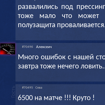
развалились под прессин
тоже мало что может с
полузащита проваливается
Алексеич
#70496
Много ошибок с нашей сто
завтра тоже нечего ловить..
#70495
Сева
6500 на матче !!! Круто !