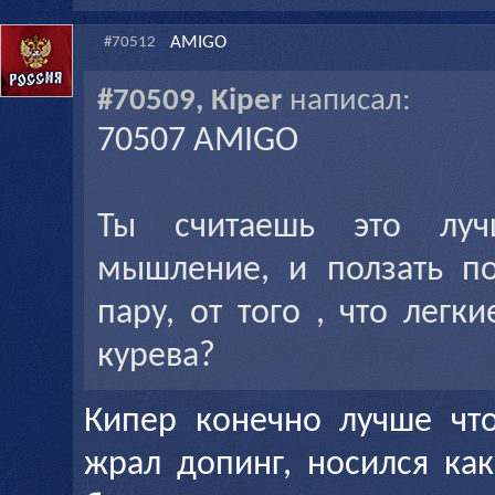
AMIGO
#70512
#70509, Kiper
написал:
70507 AMIGO
Ты считаешь это луч
мышление, и ползать п
пару, от того , что легк
курева?
Кипер конечно лучше что
жрал допинг, носился ка