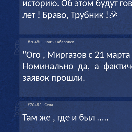
историю. Об этом будут г
лет ! Браво, Трубник !🎉
#70483
StarS Хабаровск
"Ого , Миргазов с 21 марта 
Номинально да, а фактич
заявок прошли.
#70482
Сева
Там же , где и был .....