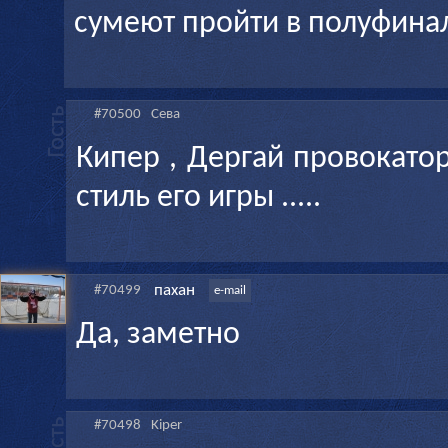
сумеют пройти в полуфина
#70500
Сева
Кипер , Дергай провокато
стиль его игры .....
пахан
#70499
e-mail
Да, заметно
#70498
Kiper