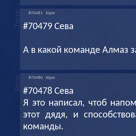
#70481
Kiper
#70479 Сева
А в какой команде Алмаз 
#70480
Kiper
#70478 Сева
Я это написал, чтоб напом
этот дядя, и способство
команды.