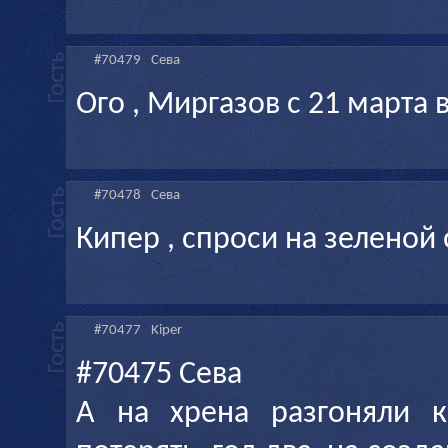
#70479
Сева
Ого , Миргазов с 21 марта в
#70478
Сева
Кипер , спроси на зеленой об
#70477
Kiper
#70475 Сева
А на хрена разгоняли к