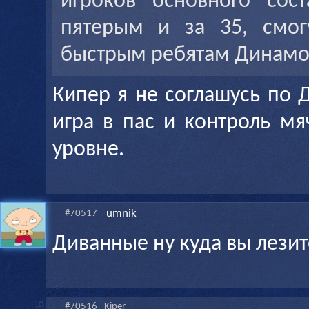
игроков основного сос
пятерым и за 35, смог
быстрым ребятам Динамо
Кипер я не соглашусь по 
игра в пас и контроль м
уровне.
umnik
#70517
Диванные ну куда вы лезит
#70516
Kiper