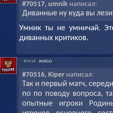
#70517, umnik
написал:
Диванные ну куда вы лези
Умник ты не умничай. Эт
диванных критиков.
AMIGO
#70518
#70516, Kiper
написал:
Так и первый матч, серед
по по поводу вопроса, т
опытные игроки Родин