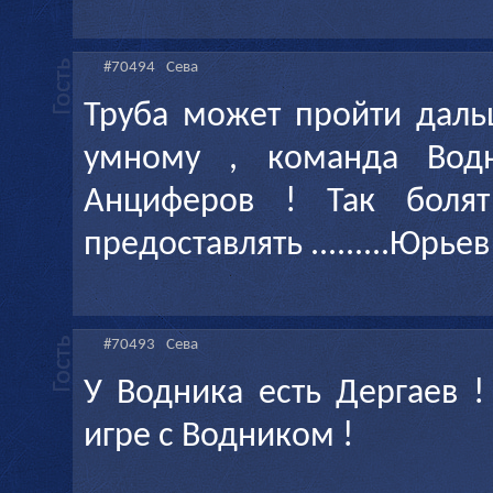
#70494
Сева
Труба может пройти даль
умному , команда Водн
Анциферов ! Так боля
предоставлять .........Юрьев 
#70493
Сева
У Водника есть Дергаев !
игре с Водником !