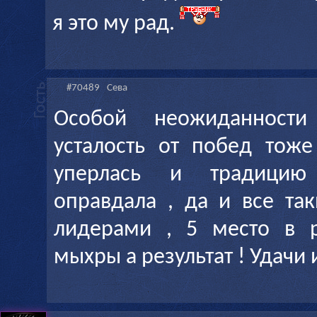
я это му рад.
#70489
Сева
Особой неожиданност
усталость от побед тоже
уперлась и традицию
оправдала , да и все та
лидерами , 5 место в р
мыхры а результат ! Удачи и