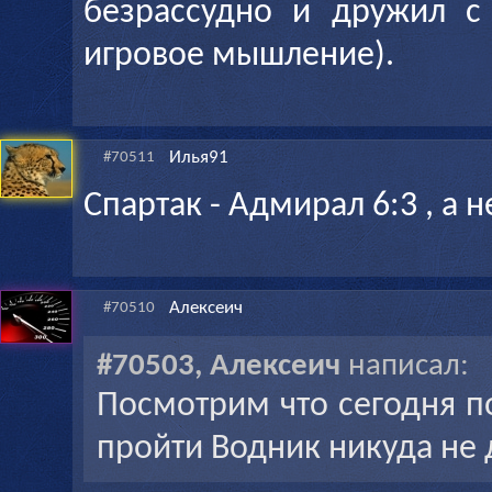
безрассудно и дружил с
игровое мышление).
Илья91
#70511
Спартак - Адмирал 6:3 , а н
Алексеич
#70510
#70503, Алексеич
написал:
Посмотрим что сегодня п
пройти Водник никуда не 