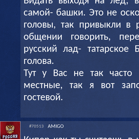
Видать выходя на лед, в
самой- башки. Это не оск
головы, так привыкли в 
общении говорить, пер
русский лад- татарское 
голова.
Тут у Вас не так часто
местные, так я вот зап
гостевой.
AMIGO
#70513