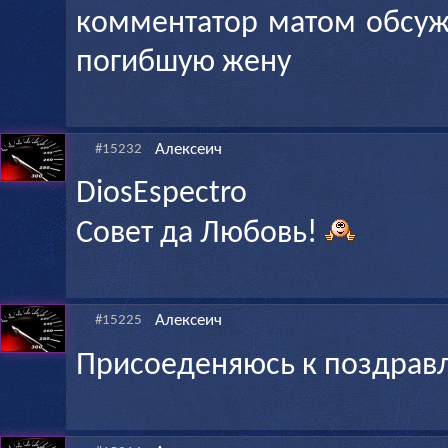
комментатор матом обсуж
погибшую жену
Алексеич
#15232
DiosEspectro
Совет да Любовь!
Алексеич
#15225
Присоеденяюсь к поздрав