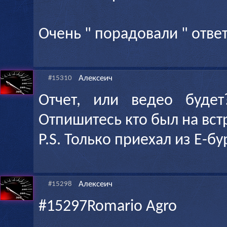
Очень " порадовали " отв
Алексеич
#15310
Отчет, или ведео буде
Отпишитесь кто был на вст
P.S. Только приехал из Е-бу
Алексеич
#15298
#15297Romario Agro