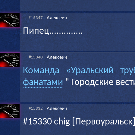
Алексеич
#15347
Пипец..............
Алексеич
#15340
Команда «Уральский тру
фанатами
" Городские вест
Алексеич
#15332
#15330 chig [Первоуральск