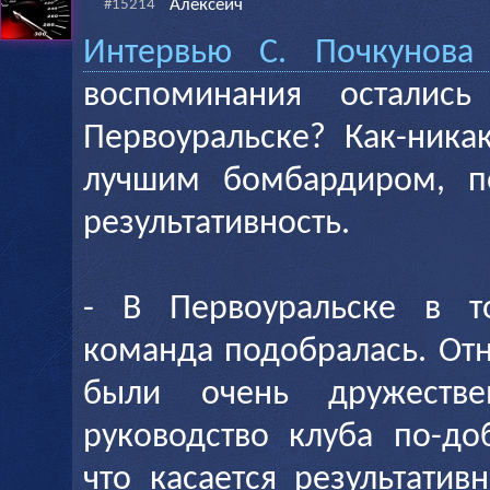
Алексеич
#15214
Интервью С. Почкунов
воспоминания осталис
Первоуральске? Как-ника
лучшим бомбардиром, п
результативность.
- В Первоуральске в т
команда подобралась. От
были очень дружеств
руководство клуба по-до
что касается результатив