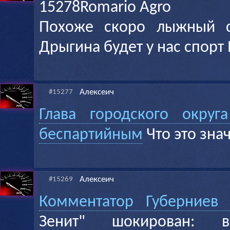
15278Romario Agro
Похоже скоро лыжный с
Дрыгина будет у нас спорт
Алексеич
#15277
Глава городского округ
беспартийным
Что это зна
Алексеич
#15269
Комментатор Губерниев 
Зенит" шокирован: