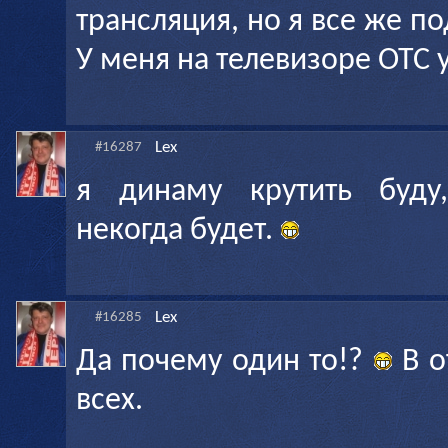
трансляция, но я все же по
У меня на телевизоре ОТС 
Lex
#16287
я динаму крутить буду,
некогда будет.
Lex
#16285
Да почему один то!?
В о
всех.