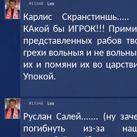
Lex
#15348
Карлис Скранстиншь.....
КАкой бы ИГРОК!!! Прими
представленных рабов тв
грехи вольныя и не вольн
их и помяни их во царств
Упокой.
Lex
#15346
Руслан Салей....... (ну за
погибнуть из-за наш