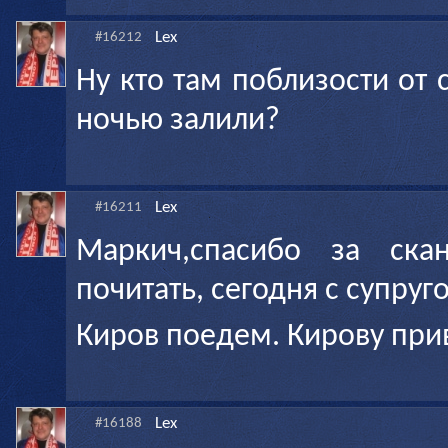
Lex
#16212
Ну кто там поблизости от 
ночью залили?
Lex
#16211
Маркич,спасибо за ска
почитать, сегодня с супруг
Киров поедем. Кирову при
Lex
#16188