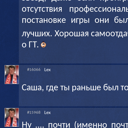
отсутствия профессиона
постановке игры они бы
лучших. Хорошая самоотда
о ГТ.
Lex
#16066
Саша, где ты раньше был т
Lex
#15968
Ну .... почти (именно поч