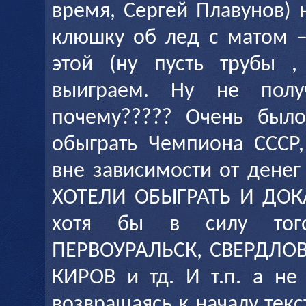
время, Сергей Плавунов) 
клюшку об лед с матом –
этой (ну пусть трубы 
выиграем. Ну не пол
почему????? Очень было
обыграть Чемпиона СССР,
вне зависимости от денег
ХОТЕЛИ ОБЫГРАТЬ И ДОКА
хотя бы в силу тог
ПЕРВОУРАЛЬСК, СВЕРДЛОВ
КИРОВ и тд. И т.п. а не
возвращаясь к началу текс