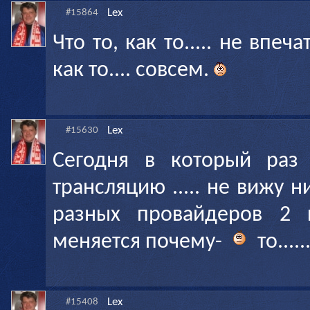
Lex
#15864
Что то, как то..... не впе
как то.... совсем.
Lex
#15630
Сегодня в который раз 
трансляцию ..... не вижу н
разных провайдеров 2 
меняется почему-
то.....
Lex
#15408