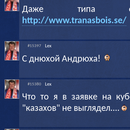
Даже типа он
http://www.tranasbois.se/
Lex
#15397
С днюхой Андрюха!
Lex
#15380
Что то я в заявке на ку
"казахов" не выглядел....