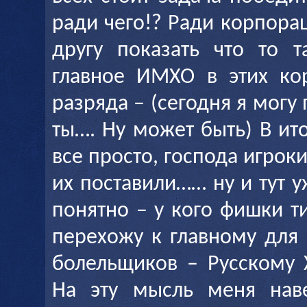
ради чего!? Ради корпор
другу показать что то т
главное ИМХО в этих ко
разряда – (сегодня я могу 
ты…. Ну может быть) В ит
все просто, господа игрок
их поставили…… ну и тут у
понятно – у кого фишки т
перехожу к главному для
болельщиков – Русскому 
На эту мысль меня нав