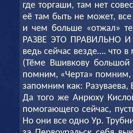
где торгаши, там нет совес
её там быть не может, все
и чем больше «отжал» те
РАЗВЕ ЭТО ПРАВИЛЬНО И 
ведь сейчас везде…. что в 
(Тёме Вшивкову большой
помним, «Черта» помним, 
запомним как: Разуваева, 
Да того же Анрюху Кисло
помогающего сейчас, пуст
Но они все одно Ур. Трубни
за Первоуральск себя вы