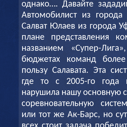
однако…. Давайте задади
Автомобилист из города 
Салват Юлаев из города У
плане представления к
названием «Супер-Лига»
бюджетах команд боле
пользу Салавата. Эта сис
где то с 2005-го года 
нарушила нашу основную с
соревновательную систе
или тот же Ак-Барс, но сут
всех стоит задача победи