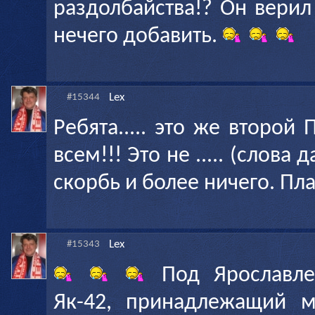
раздолбайства!? Он верил 
нечего добавить.
Lex
#15344
Ребята..... это же второй
всем!!! Это не ..... (слова 
скорбь и более ничего. Плачу
Lex
#15343
Под Ярославле
Як-42, принадлежащий м