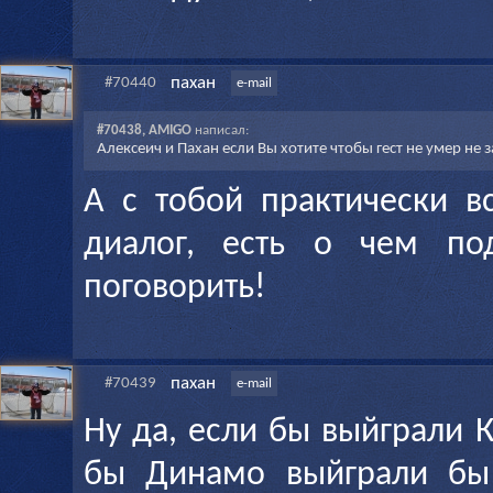
пахан
#70440
e-mail
#70438, AMIGO
написал:
Алексеич и Пахан если Вы хотите чтобы гест не умер не 
А с тобой практически в
диалог, есть о чем по
поговорить!
пахан
#70439
e-mail
Ну да, если бы выйграли К
бы Динамо выйграли бы!