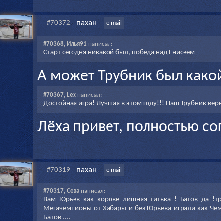
пахан
#70372
e-mail
#70368, Илья91
написал:
Старт сегодня никакой был, победа над Енисеем
А может Трубник был какой
#70367, Lex
написал:
Достойная игра! Лучшая в этом году!!! Наш Трубник верн
Лëха привет, полностью со
пахан
#70319
e-mail
#70317, Сева
написал:
Вам Юрьев как корове лишняя титька ! Батов да !т
Мегачемпионы от Хабары и без Юрьева играли как Чемпио
Батов ....