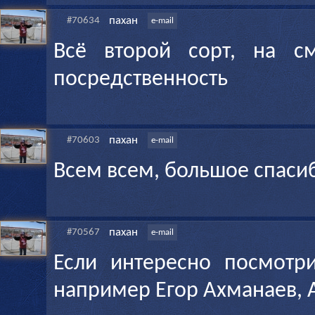
пахан
#70634
e-mail
Всё второй сорт, на с
посредственность
пахан
#70603
e-mail
Всем всем, большое спасиб
пахан
#70567
e-mail
Если интересно посмотр
например Егор Ахманаев, 