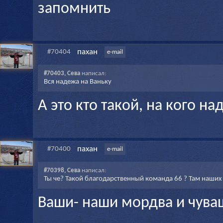
запомнить
пахан
#70404
e-mail
#70403, Сева
написал:
Вся надежа на Ваньку
А это кто такой, на кого н
пахан
#70400
e-mail
#70398, Сева
написал:
Ты че? Такой благодарственный команда 66 ? Там наших 
Ваши- наши мордва и чув