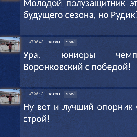
Молодой полузащитник эт
будущего сезона, но Рудик
пахан
#70643
e-mail
Ура, юниоры чемпи
Воронковский с победой!
пахан
#70642
e-mail
Ну вот и лучший опорник 
строй!