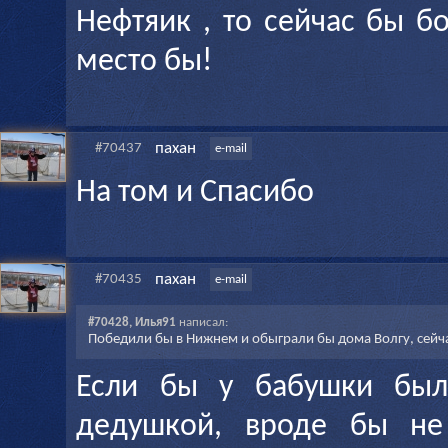
Нефтяик , то сейчас бы б
место бы!
пахан
#70437
e-mail
На том и Спасибо
пахан
#70435
e-mail
#70428, Илья91
написал:
Победили бы в Нижнем и обыграли бы дома Волгу, сейча
Если бы у бабушки был
дедушкой, вроде бы не