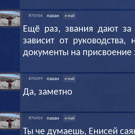
пахан
#70566
e-mail
Ещё раз, звания дают за
зависит от руководства,
документы на присвоение 
пахан
#70499
e-mail
Да, заметно
пахан
#70454
e-mail
Ты че думаешь, Енисей сая