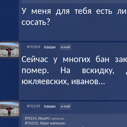
У меня для тебя есть ли
сосать?
пахан
#70309
e-mail
Сейчас у многих бан зак
помер. На вскидку, д
юкляевских, иванов...
пахан
#70239
e-mail
#70233, Илья91
написал:
#70232, Kiper написал: