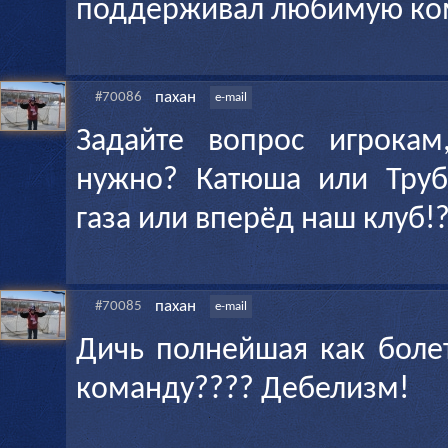
поддерживал любимую ко
пахан
#70086
e-mail
Задайте вопрос игрокам
нужно? Катюша или Труб
газа или вперёд наш клуб!
пахан
#70085
e-mail
Дичь полнейшая как боле
команду???? Дебелизм!