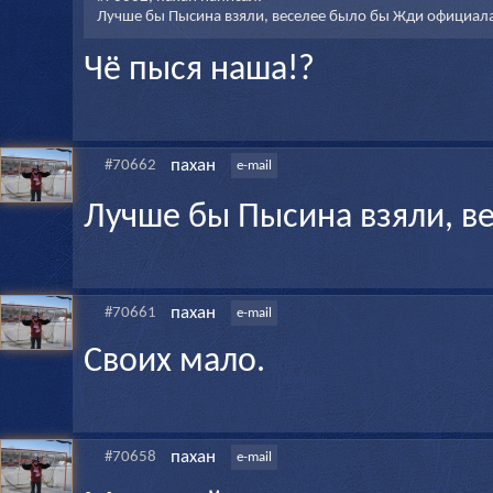
Лучше бы Пысина взяли, веселее было бы Жди официала
Чë пыся наша!?
пахан
#70662
e-mail
Лучше бы Пысина взяли, в
пахан
#70661
e-mail
Своих мало.
пахан
#70658
e-mail