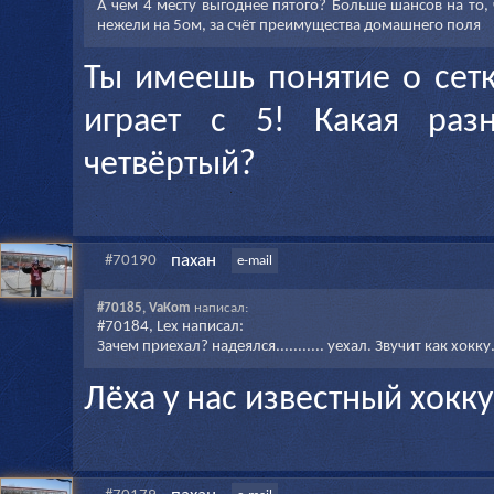
А чем 4 месту выгоднее пятого? Больше шансов на то, 
нежели на 5ом, за счёт преимущества домашнего поля
Ты имеешь понятие о сет
играет с 5! Какая раз
четвёртый?
пахан
#70190
e-mail
#70185, VaKom
написал:
#70184, Lex написал:
Зачем приехал? надеялся........... уехал. Звучит как хокку
Лëха у нас известный хокку