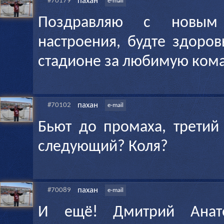
пахан
#70179
e-mail
Поздравляю с новым
настроения, будте здоров
стадионе за любимую ком
пахан
#70102
e-mail
Бьют до промаха, третий
следующий? Коля?
пахан
#70089
e-mail
И ещё! Дмитрий Анат