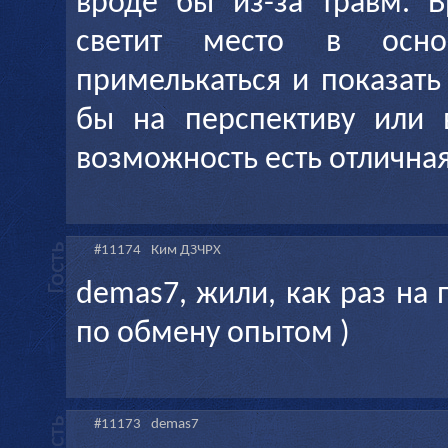
вроде бы из-за травм. 
светит место в осно
примелькаться и показать
бы на перспективу или в
возможность есть отличная
#11174
Ким ДЗЧРХ
demas7, жили, как раз на
по обмену опытом )
#11173
demas7