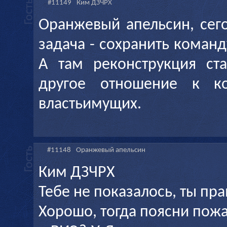
#11149
Ким ДЗЧРХ
Оранжевый апельсин, сег
задача - сохранить команд
А там реконструкция ст
другое отношение к к
властьимущих.
#11148
Оранжевый апельсин
Ким ДЗЧРХ
Тебе не показалось, ты пра
Хорошо, тогда поясни пожа