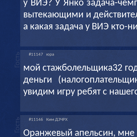
у ВИЭ? У Янко задача-чем
вытекающими и действител
а какая задача у ВИЭ кто-н
#11147
юра
мой стажболельщика32 год
деньги (налогоплательщ
увидим игру ребят с нашег
#11146
Ким ДЗЧРХ
Оранжевый апельсин, мне 