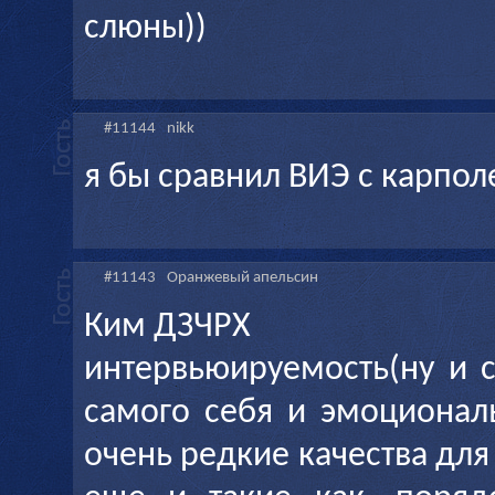
слюны))
#11144
nikk
я бы сравнил ВИЭ с карпол
#11143
Оранжевый апельсин
Ким ДЗЧРХ
интервьюируемость(ну и с
самого себя и эмоционал
очень редкие качества для 