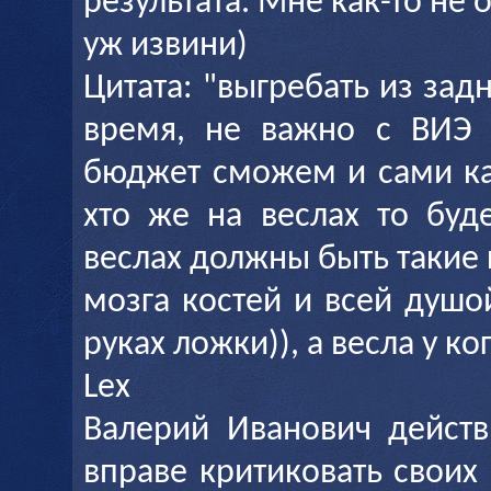
результата. Мне как-то не о
уж извини)
Цитата: "выгребать из за
время, не важно с ВИЭ 
бюджет сможем и сами ка
хто же на веслах то буд
веслах должны быть такие 
мозга костей и всей душой
руках ложки)), а весла у ко
Lex
Валерий Иванович действ
вправе критиковать свои