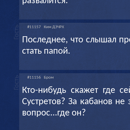
развалится.
#11157
Ким ДЗЧРХ
Последнее, что слышал пр
стать папой.
#11156
Бром
Кто-нибудь скажет где с
Сустретов? За кабанов не 
вопрос...где он?