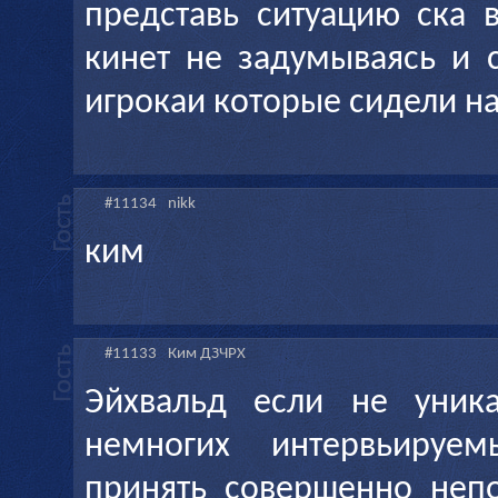
представь ситуацию ска 
кинет не задумываясь и 
игрокаи которые сидели н
#11134
nikk
ким
#11133
Ким ДЗЧРХ
Эйхвальд если не уник
немногих интервьируем
принять совершенно неп