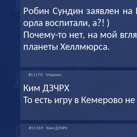
Робин Сундин заявлен на 
орла воспитали, а?! )
Почему-то нет, на мой вгл
планеты Хеллмюрса.
#11170
Маркич
Ким ДЗЧРХ
То есть игру в Кемерово н
#11169
Ким ДЗЧРХ