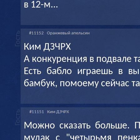
в 12-м...
#11152
Оранжевый апельсин
Ким ДЗЧРХ
А конкуренция в подвале т
Есть бабло играешь в вы
бамбук, помоему сейчас та
#11151
Ким ДЗЧРХ
Можно сказать больше. П
мудак с "четырьмя пенк