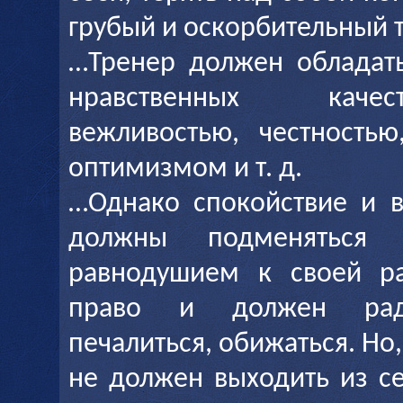
грубый и оскорбительный 
…Тренер должен обладат
нравственных каче
вежливостью, честностью
оптимизмом и т. д.
…Однако спокойствие и 
должны подменяться 
равнодушием к своей ра
право и должен радов
печалиться, обижаться. Но
не должен выходить из се