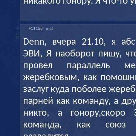
никакого гонору. Я что-то 
#11158
maf
Denn, вчера 21.10, я аб
ЭВИ, Я наоборот пишу, чт
провел параллель 
жеребковым, как помошн
заслуг куда поболее жереб
парней как команду, а др
никто, а гонору,скоро
команда, как союз 