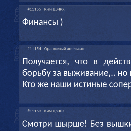
#11155
Ким ДЗЧРХ
Финансы )
#11154
Оранжевый апельсин
Получается, что в дейст
борьбу за выживание,.. но 
Кто же наши истиные сопе
#11153
Ким ДЗЧРХ
Смотри шырше! Без вышки