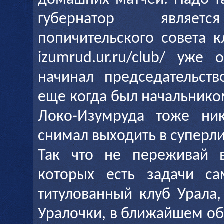
домашних матчей. Надо т
губернатор являетс
попичительского совета к
izumrud.ur.ru/club/ уже
начинал председательств
еще когда был начальнико
Локо-Изумруда тоже ник
снимал выходить в суперли
Так что не переживай 
которых есть задачи с
титулованный клуб Урала
Уралочки, в ближайшем о