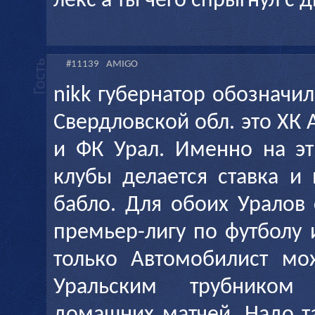
лекс а ты чего спрыгнул с д
#11139
AMIGO
nikk губернатор обозначи
Свердловской обл. это ХК
и ФК Урал. Именно на эт
клубы делается ставка и
бабло. Для обоих Уралов 
премьер-лигу по футболу 
только Автомобилист мо
Уральским трубником