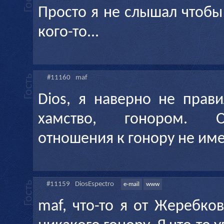
Просто я не слышал чтоб
кого-то...
#11160
maf
Dios, я наверно не прав
хамство, гонором. Оск
отношения к гонору не име
#11159
DiosEspectro
e-mail
www
maf, что-то я от Жеребко