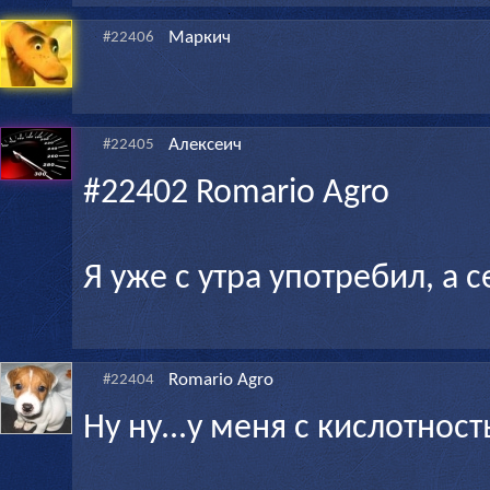
Маркич
#22406
Алексеич
#22405
#22402 Romario Agro
Я уже с утра употребил, а
Romario Agro
#22404
Ну ну...у меня с кислотност