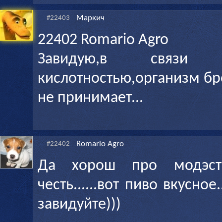
Маркич
#22403
22402 Romario Agro
Завидую,в связи
кислотностью,организм б
не принимает...
Romario Agro
#22402
Да хорош про модэстыч
честь......вот пиво вкусно
завидуйте)))