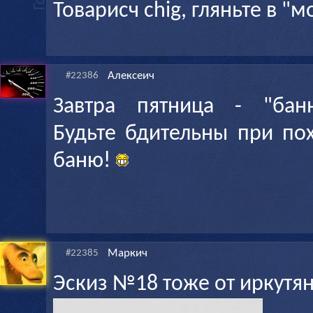
Товарисч chig, гляньте в "м
Алексеич
#22386
Завтра пятница - "банн
Будьте бдительны при по
баню!
Маркич
#22385
Эскиз №18 тоже от иркутя