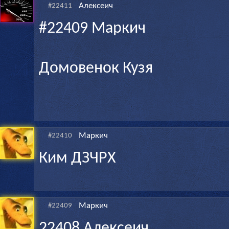
Алексеич
#22411
#22409 Маркич
Домовенок Кузя
Маркич
#22410
Ким ДЗЧРХ
Маркич
#22409
22408 Алексеич