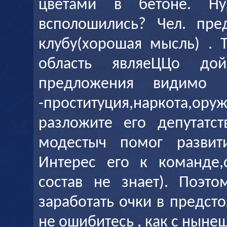
цветами в бетоне. Н
всполошились? Чел. пред
клубу(хорошая мысль) . 
область являеЦЦо до
предложения видимо 
-проституция,наркота
разложите его депутатс
модестыч помог разви
Интерес его к команде,
состав не знает). Поэт
заработать очки в предст
не ошибитесь , как с нын