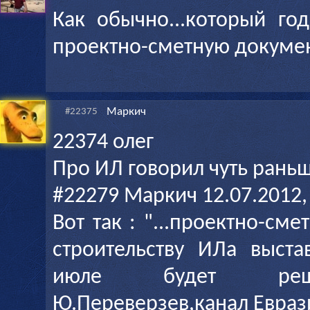
Как обычно...который г
проектно-сметную докумен
Маркич
#22375
22374 олег
Про ИЛ говорил чуть раньш
#22279 Маркич 12.07.2012,
Вот так : "...проектно-см
строительству ИЛа выста
июле будет реше
Ю.Переверзев,канал Евраз