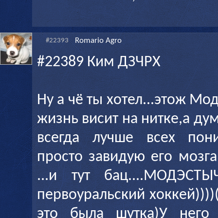
Romario Agro
#22393
#22389 Ким ДЗЧРХ
Ну а чё ты хотел...этож Мо
жизнь висит на нитке,а дум
всегда лучше всех пони
просто завидую его мозг
...и тут бац....МОДЭСТЫ
первоуральский хоккей))))(
это была шутка)У него 