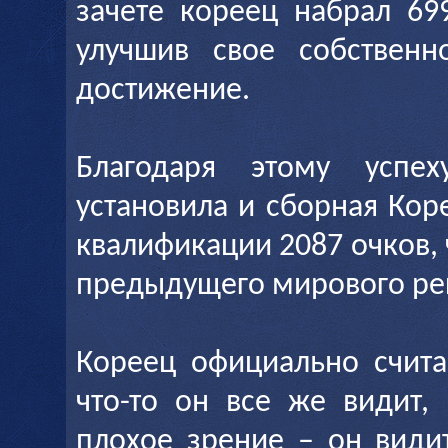
зачете кореец набрал 69
улучшив свое собствен
достижение.
Благодаря этому успе
установила и сборная Кор
квалификации 2087 очков, 
предыдущего мирового ре
Кореец официально счита
что-то он все же видит,
плохое зрение – он види