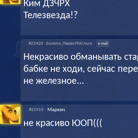
Ким ДЗЧРХ
Телезвезда!?
#22420
Болела_ПервоУРА!льск
e-mail
Некрасиво обманывать стар
бабке не ходи, сейчас пере
не железное...
Маркич
#22419
не красиво ЮОП(((