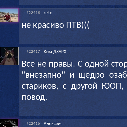
rekc
#22418
не красиво ПТВ(((
Ким ДЗЧРХ
#22417
Все не правы. С одной сто
"внезапно" и щедро оза
стариков, с другой ЮОП,
повод.
Алексеич
#22416