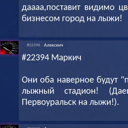
даааа,поставит видимо ц
бизнесом город на лыжи!
Алексеич
#22396
#22394 Маркич
Они оба наверное будут "
лыжный стадион! (Дае
Первоуральск на лыжи!).