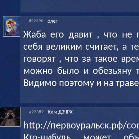
олег
#22390
Жаба его давит , что не
себя великим считает, а те
говорят , что за такое вре
можно было и обезьяну т
Видимо поэтому и на траве 
Ким ДЗЧРХ
#22389
http://первоуральск.рф/co
Кто-нибудь может об