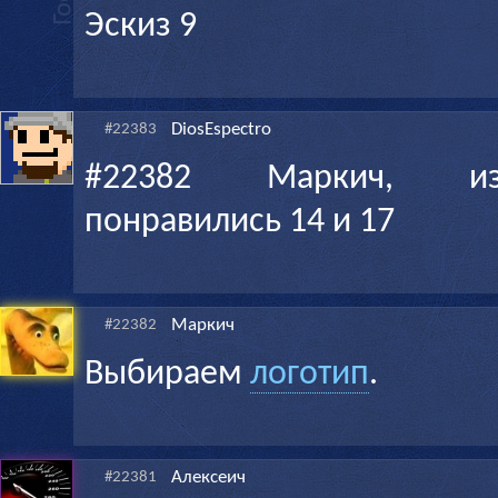
Эскиз 9
DiosEspectro
#22383
#22382 Маркич, из
понравились 14 и 17
Маркич
#22382
Выбираем
логотип
.
Алексеич
#22381