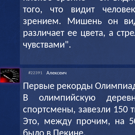
того, что видит челове
зрением. Мишень он вид
различает ее цвета, а стре
чувствами".
Алексеич
#22391
Первые рекорды Олимпиа
В олимпийскую дерев
спортсмены, завезли 150 т
Это, между прочим, на 5
было в Пекине.