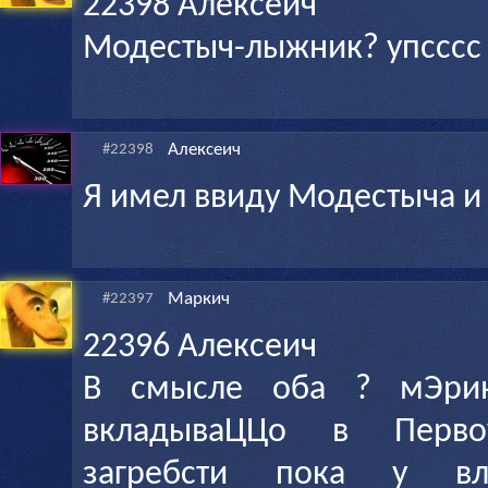
22398 Алексеич
Модестыч-лыжник? упссс
Алексеич
#22398
Я имел ввиду Модестыча и
Маркич
#22397
22396 Алексеич
В смысле оба ? мЭри
вкладываЦЦо в Первоу
загребсти пока у вл