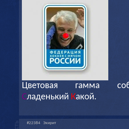
Цветовая гамма соб
С
ладенький
К
акой.
#22384
Эхирит