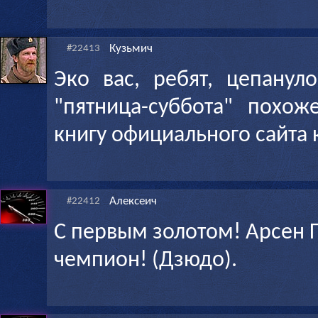
Кузьмич
#22413
Эко вас, ребят, цепанул
"пятница-суббота" похож
книгу официального сайта
Алексеич
#22412
С первым золотом! Арсен 
чемпион! (Дзюдо).