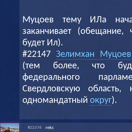
Муцоев тему ИЛа нача
заканчивает (обещание, 
будет Ил).
#22147
Зелимхан Муцоев
(тем более, что буд
федерального парла
Свердловскую область,
одномандатный
округ
).
rekc
#22376