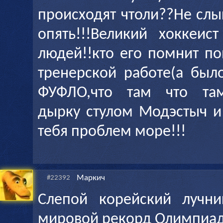
происходят чтоли??Не сл
опять!!!Великий хоккеис
людей!!кто его помнит п
тренерской работе(а было
ФУФЛО,что там что там
дырку стулом Модэстыч и 
тебя проблем море!!!
Маркич
#22392
Слепой корейский лучни
мировой рекорд Олимпиа