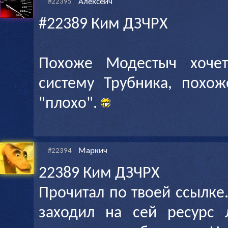
Алексеич
#22395
#22389 Ким ДЗЧРХ
Похоже Модестыч хочет
систему Трубника, похож
"плохо".
Маркич
#22394
22389 Ким ДЗЧРХ
Прочитал по твоей ссылке
заходил на сей ресурс 