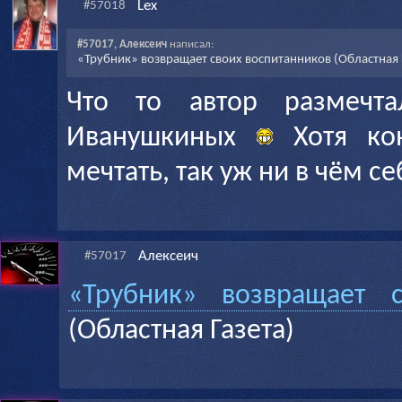
Lex
#57018
#57017, Алексеич
написал:
«Трубник» возвращает своих воспитанников (Областная 
Что то автор размечт
Иванушкиных
Хотя кон
мечтать, так уж ни в чём с
Алексеич
#57017
«Трубник» возвращает с
(Областная Газета)