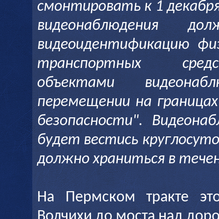
смонтировать к 1 декабря
видеонаблюдения дол
видеоидентификацию физ
транспортных сред
объектами видеона
перемещении на граница
безопасности". Видеона
будет вестись круглосут
должно храниться в течен
На Пермском тракте это
Волчихи до моста над доро