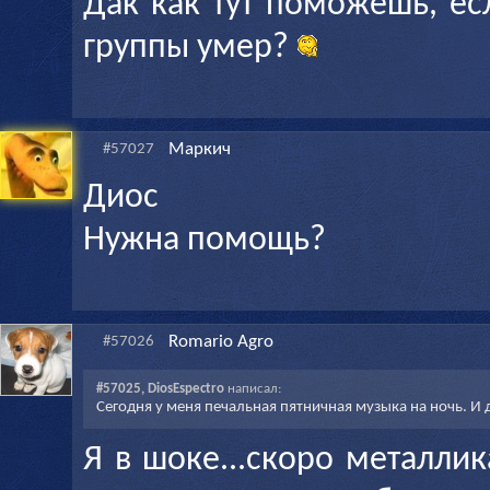
Дак как тут поможешь, е
группы умер?
Маркич
#57027
Диос
Нужна помощь?
Romario Agro
#57026
#57025, DiosEspectro
написал:
Сегодня у меня печальная пятничная музыка на ночь. И 
Я в шоке...скоро металлик