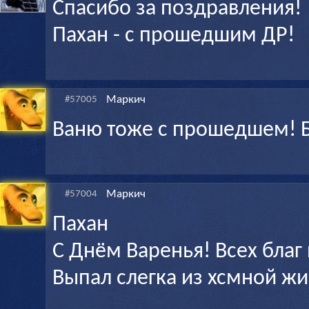
Спасибо за поздравления!
Пахан - с прошедшим ДР!
Маркич
#57005
Ваню тоже с прошедшем! Б
Маркич
#57004
Пахан
С Днём Варенья! Всех благ
Выпал слегка из хсмной жи