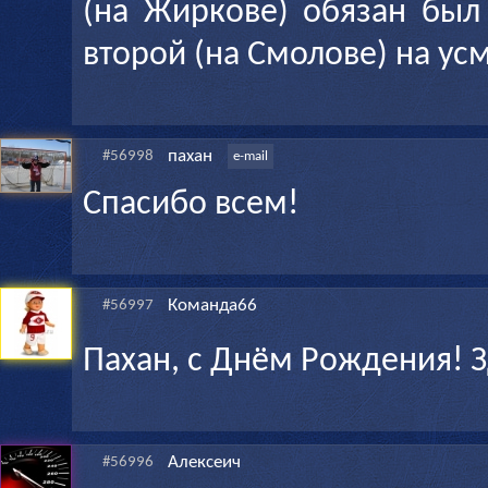
(на Жиркове) обязан был 
второй (на Смолове) на усм
пахан
#56998
e-mail
Спасибо всем!
Команда66
#56997
Пахан, с Днём Рождения! 
Алексеич
#56996