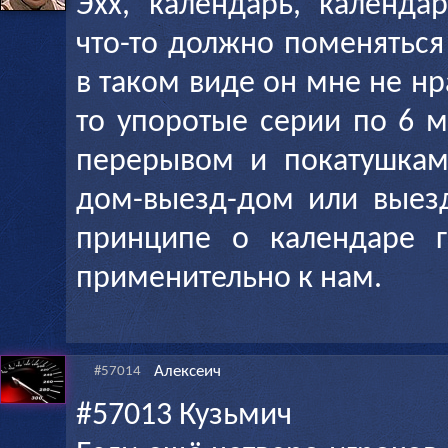
Эхх, календарь, календа
что-то должно поменяться
в таком виде он мне не нр
то упоротые серии по 6 
перерывом и покатушкам
дом-выезд-дом или выезд
принципе о календаре г
применительно к нам.
Алексеич
#57014
#57013 Кузьмич