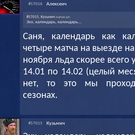
Алексеич
#57016
#57015, Кузьмич
написал:
Эхх, календарь, календарь...
Саня, календарь как ка
четыре матча на выезде нам
ноября льда скорее всего у 
14.01 по 14.02 (целый ме
нет, то это мы прохо
сезонах.
Кузьмич
#57015