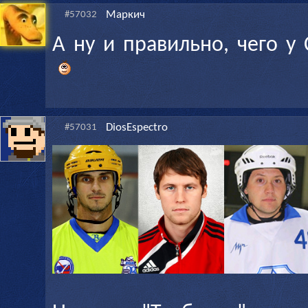
Маркич
#57032
А ну и правильно, чего у
DiosEspectro
#57031