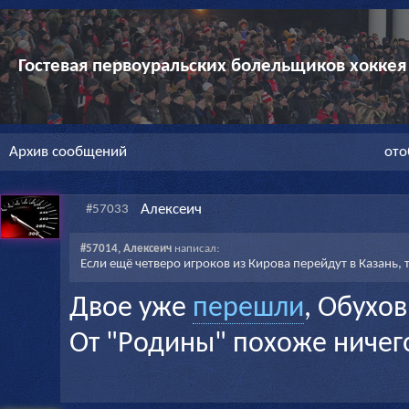
Гостевая первоуральских болельщиков хоккея
Архив сообщений
ото
Алексеич
#57033
#57014, Алексеич
написал:
Если ещё четверо игроков из Кирова перейдут в Казань, т
Двое уже
перешли
, Обухо
От "Родины" похоже ничего