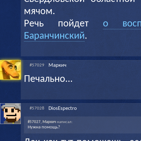
мячом.
Речь пойдет
о восп
Баранчинский
.
Маркич
#57029
Печально...
DiosEspectro
#57028
#57027, Маркич
написал:
Нужна помощь?