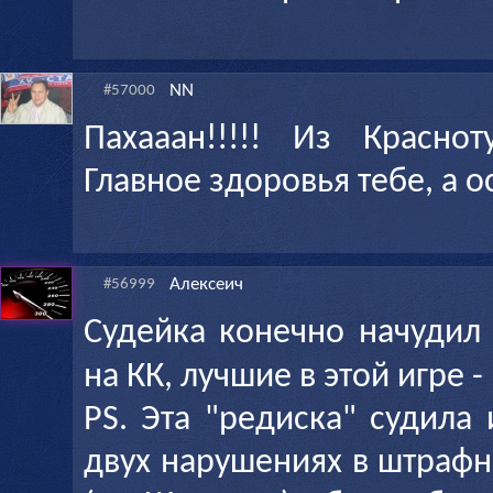
NN
#57000
Пахааан!!!!! Из Краснот
Главное здоровья тебе, а о
Алексеич
#56999
Судейка конечно начудил 
на КК, лучшие в этой игре -
PS. Эта "редиска" судила
двух нарушениях в штраф