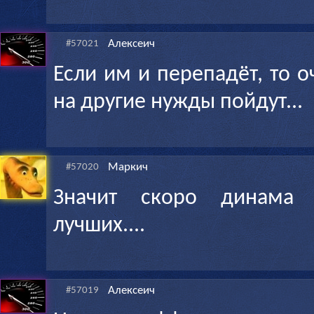
Алексеич
#57021
Если им и перепадёт, то о
на другие нужды пойдут...
Маркич
#57020
Значит скоро динама 
лучших....
Алексеич
#57019