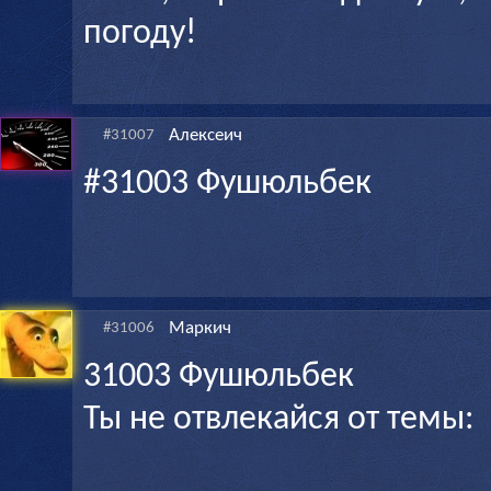
погоду!
Алексеич
#31007
#31003 Фушюльбек
Маркич
#31006
31003 Фушюльбек
Ты не отвлекайся от темы: