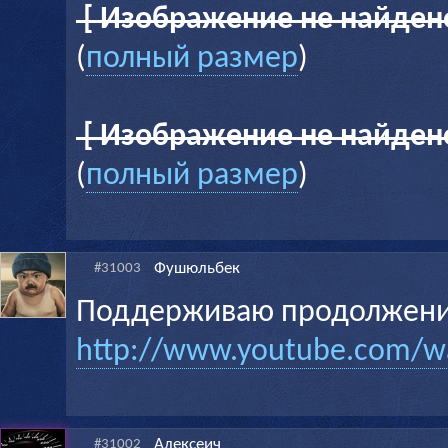
[ Изображение не найден
(
полный размер
)
[ Изображение не найден
(
полный размер
)
Фушюльбек
#31003
Поддерживаю продолжен
http://www.youtube.com/w
Алексеич
#31002