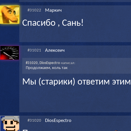
Маркич
#31022
Спасибо , Сань!
Алексеич
#31021
#31020, DiosEspectro
написал:
Продолжаем, коль так
Мы (старики) ответим этим
DiosEspectro
#31020