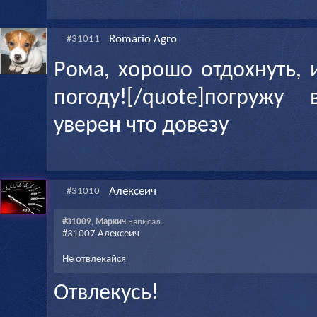
Romario Agro
#31011
Рома, хорошо отдохнуть,
погоду![/quote]погружу
уверен что довезу
Алексеич
#31010
#31009, Маркич
написал:
#31007 Алексеич
Не отвлекайся
Отвлекусь!