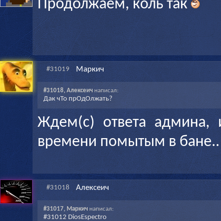
Продолжаем, коль так
Маркич
#31019
#31018, Алексеич
написал:
Дак чТо прОдОлжать?
Ждем(с) ответа админа,
времени помытым в бане..
Алексеич
#31018
#31017, Маркич
написал:
#31012 DiosEspectro