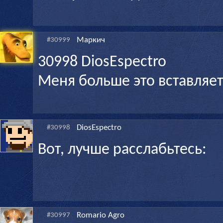
Маркич
#30999
30998 DiosEspectro
Меня больше это вставляе
DiosEspectro
#30998
Вот, лучше расслабьтесь:
Romario Agro
#30997