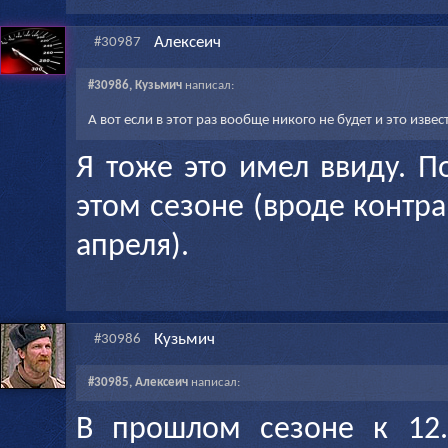
Алексеич
#30987
#30986, Кузьмич
написал:
А вот если в этот раз вообще никого не будет и это извес
Я тоже это имел ввиду. П
этом сезоне (вроде контр
апреля).
Кузьмич
#30986
#30985, Алексеич
написал:
В прошлом сезоне к 12.