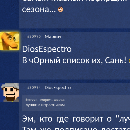
сезона...
Маркич
#30995
DiosEspectro
В чОрный список их, Сань!
DiosEspectro
#30994
#30993, Эхирит
написал:
лучшим штрафникам
Эм, кто где говорит о "л