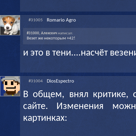
Romario Agro
#31005
#31000, Алексеич
написал:
Везет же некоторым +42!
и это в тени....насчёт вез
DiosEspectro
#31004
В общем, внял критике, 
сайте. Изменения можн
картинках: