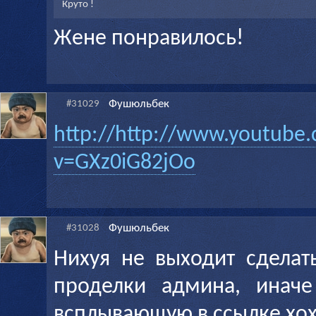
Круто !
Жене понравилось!
Фушюльбек
#31029
http://http://www.youtube
v=GXz0iG82jOo
Фушюльбек
#31028
Нихуя не выходит сделат
проделки админа, иначе
всплывающую в ссылке хо