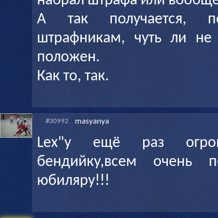
набрал штрафа или вообще
А так получается, 
штрафникам, чуть ли не
положен.
Как то, так.
masyanya
#30992
Lex"у ещё раз огро
бендийку,всем очень по
юбиляру!!!