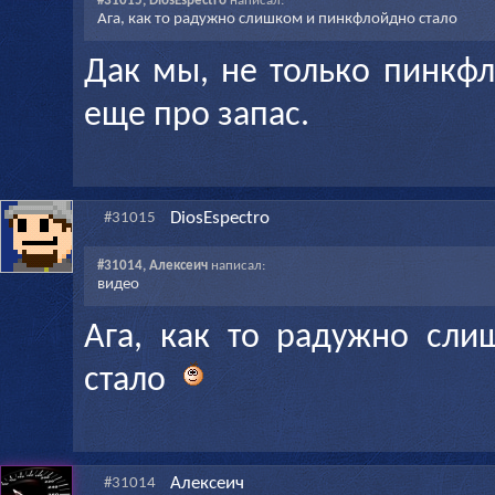
#31015, DiosEspectro
написал:
Ага, как то радужно слишком и пинкфлойдно стало
Дак мы, не только пинкф
еще про запас.
DiosEspectro
#31015
#31014, Алексеич
написал:
видео
Ага, как то радужно сл
стало
Алексеич
#31014