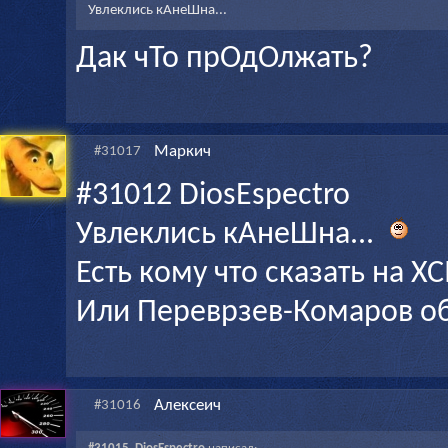
Увлеклись кАнеШна...
Дак чТо прОдОлжать?
Маркич
#31017
#31012 DiosEspectro
Увлеклись кАнеШна...
Есть кому что сказать на 
Или Переврзев-Комаров о
Алексеич
#31016