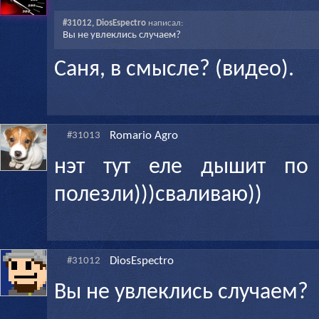
#31012, DiosEspectro
написал:
Вы не увлеклись случаем?
Саня, в смысле? (видео).
Romario Agro
#31013
нэт тут еле дышит по 
полезли)))сваливаю))
DiosEspectro
#31012
Вы не увлеклись случаем?