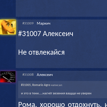
Маркич
#31009
#31007 Алексеич
Не отвлекайся
Алексеич
#31008
#31005, Romario Agro
написал:
и это в тени....насчёт везения ващще не уверен
Рома, хорошо отдохнуть,