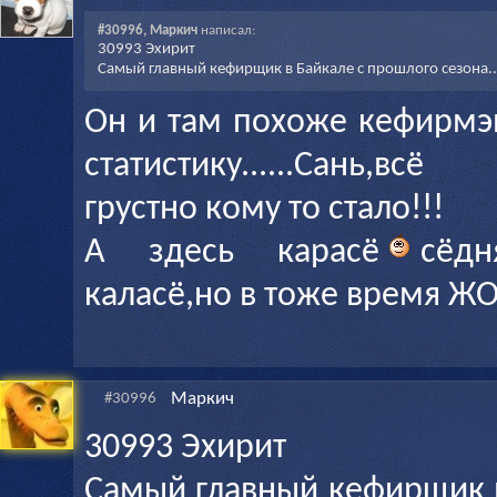
#30996, Маркич
написал:
30993 Эхирит
Самый главный кефирщик в Байкале с прошлого сезона..
Он и там похоже кефирмэ
статистику......Сань,в
грустно кому то стало!!!
А здесь карасё
сёд
каласё,но в тоже время ЖО
Маркич
#30996
30993 Эхирит
Самый главный кефирщик 