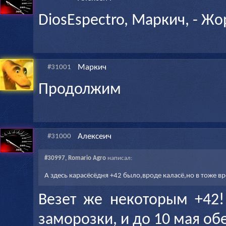
DiosEspectro, Маркич, - Жо
Маркич
#31001
Продолжим
Алексеич
#31000
#30997, Romario Agro
написал:
А здесь карасёсёдня +42 было,вроде каласё,но в тоже в
Везет же некоторым +42
заморозки, и до 10 мая о