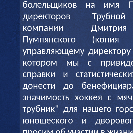
болельщиков на имя Пр
директоров Трубной 
компании Дмитрия 
Пумпянского (копия 
управляющему директору 
котором мы с привиде
справки и статистическ
донести до бенефициар
значимость хоккея с мя
трубник" для нашего горо
юношеского и дворовог
просим об участии в жизни