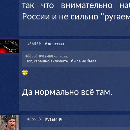
так что внимательно н
России и не сильно "ругае
Алексеич
#66559
#66558, Кузьмич
написал:
Эхх, страшно включать.. была не была..
Да нормально всё там.
Кузьмич
#66558