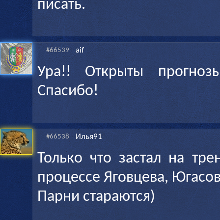
писать.
aif
#66539
Ура!! Открыты прогнозы
Спасибо!
Илья91
#66538
Только что застал на тр
процессе Яговцева, Югасов
Парни стараются)