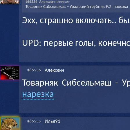
#66556, Алексеич
написал:
Товарняк Сибсельмаш - Уральский трубник 9:2, нарезка
Эхх, страшно включать.. бы
UPD: первые голы, конечно,
Алексеич
#66556
Товарняк Сибсельмаш - Ур
нарезка
Илья91
#66555