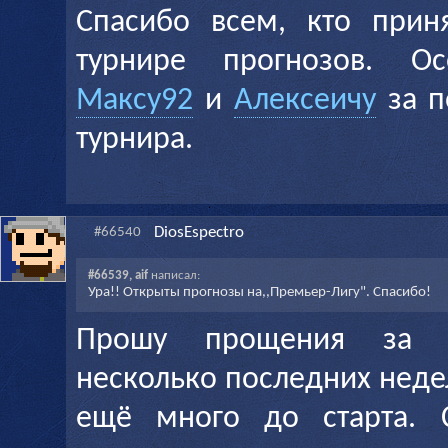
Спасибо всем, кто прин
турнире прогнозов. Ос
Максу92
и
Алексеичу
за п
турнира.
DiosEspectro
#66540
#66539, aif
написал:
Ура!! Открыты прогнозы на,,Премьер-Лигу". Спасибо!
Прошу прощения за з
несколько последних неде
ещё много до старта. 