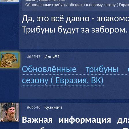
#66547, Илья91
написал:
Обновлённые трибуны обещают к новому сезону ( Евраз
Да, это всё давно - знакомо
Трибуны будут за забором.
Илья91
#66547
Обновлённые трибуны
сезону ( Евразия, ВК)
Кузьмич
#66546
Важная информация дл