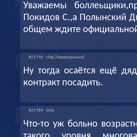
Уважаемы боллеьщики,п
Покидов С.,а Полынский Д
общем ждите официально
#21790
chig [Первоуральск]
Ну тогда осаётся ещё дя
контракт посадить.
#21789
GVA
Что-то уж больно возраст
такого уровня многова