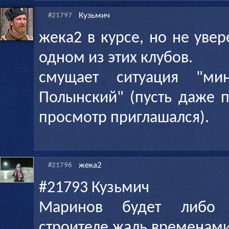
Кузьмич
#21797
жека2 в курсе, но не увер
одном из этих клубов.
смущает ситуация "м
Полынский" (пусть даже 
просмотр приглашался).
жека2
#21796
#21793 Кузьмич
Маринов будет либо
строителе.жаль.времен