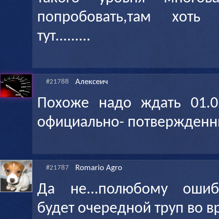
попробовать,там хоть 
тут.........
Алексеич
#21788
Похоже надо ждать 01.05
официально- потвержденн
Romario Agro
#21787
Да не...полюбому ошибо
будет очередной труп во в