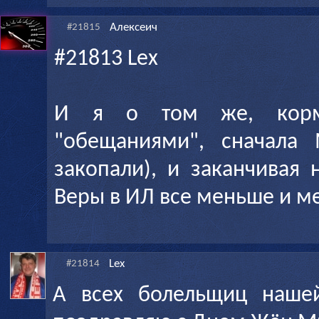
Алексеич
#21815
#21813 Lex
И я о том же, корм
"обещаниями", сначала 
закопали), и заканчивая
Веры в ИЛ все меньше и м
Lex
#21814
А всех болельщиц наше