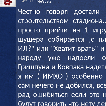
MeGusta
#21823
Честно говоря достали 
строительством стадиона.
просто прийти на 1 игру
шушера собирается ,с пл
ИЛ?" или "Хватит врать" и 
народу уже надоели о
Гришпуна и Ковпака надеть
я им ( ИМХО ) особенно 
сам нечего не добился, все
рад ошибиться если это н
будут говорить что нету д