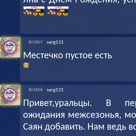
Яна с Днем Рождения, усп
serg131
#21807
Местечко пустое есть
serg131
#21806
Привет,уральцы. В пе
ожидания межсезонья, мо
Саян добавить. Нам ведь в