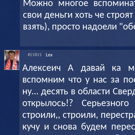
Можно многое вспоминат
свои деньги хоть че строят 
взять), просто надоели "о
Lex
#21821
Алексеич А давай ка м
вспомним что у нас за посл
ну... десять в области Све
открылось!? Серьезног
строили,, строили, перест
кучу и снова будем перес