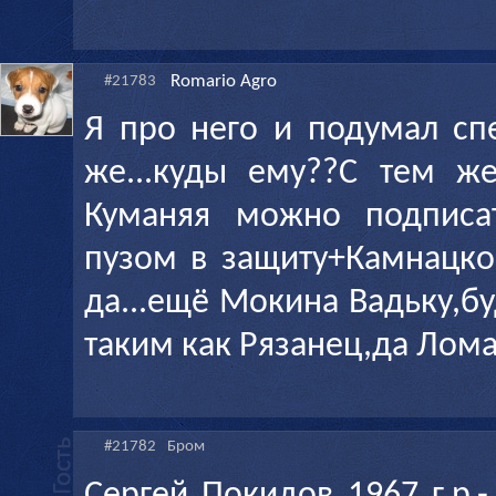
Romario Agro
#21783
Я про него и подумал спе
же...куды ему??С тем ж
Куманяя можно подписа
пузом в защиту+Камнацког
да...ещё Мокина Вадьку,б
таким как Рязанец,да Лома
#21782
Бром