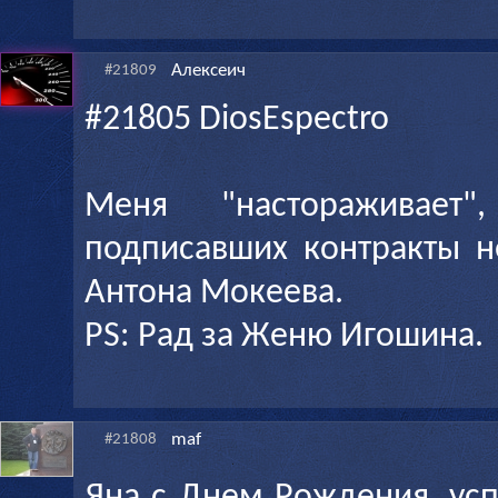
Алексеич
#21809
#21805 DiosEspectro
Меня "настораживает
подписавших контракты н
Антона Мокеева.
PS: Рад за Женю Игошина.
maf
#21808