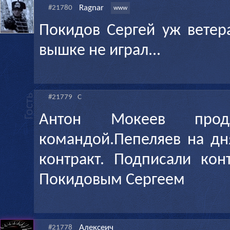
Ragnar
#21780
www
Покидов Сергей уж ветера
вышке не играл...
#21779
С
Антон Мокеев прод
командой.Пепеляев на дн
контракт. Подписали ко
Покидовым Сергеем
Алексеич
#21778