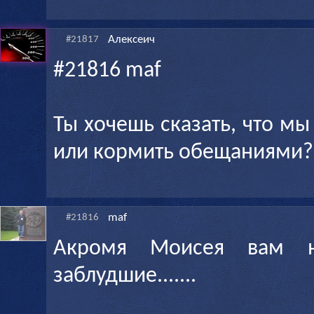
Алексеич
#21817
#21816 maf
Ты хочешь сказать, что мы
или кормить обещаниями?
maf
#21816
Акромя Моисея вам н
заблудшие.......