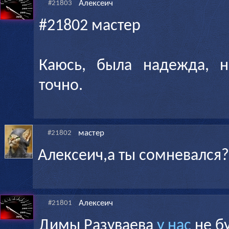
Алексеич
#21803
#21802 мастер
Каюсь, была надежда, 
точно.
мастер
#21802
Алексеич,а ты сомневался?
Алексеич
#21801
Димы Разуваева
у нас
не бу