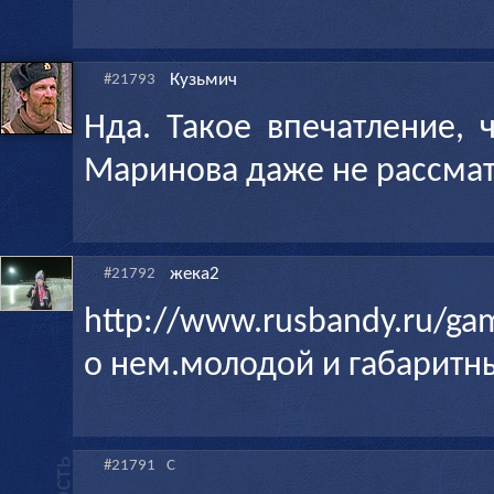
Кузьмич
#21793
Нда. Такое впечатление,
Маринова даже не рассма
жека2
#21792
http://www.rusbandy.ru/ga
о нем.молодой и габаритн
#21791
С