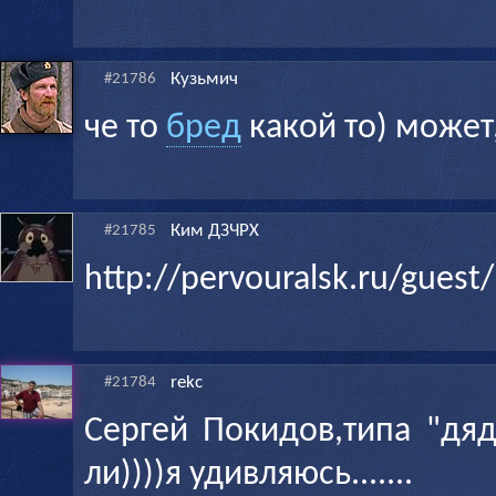
Кузьмич
#21786
че то
бред
какой то) может
Ким ДЗЧРХ
#21785
http://pervouralsk.ru/guest
rekc
#21784
Сергей Покидов,типа "дя
ли))))я удивляюсь.......