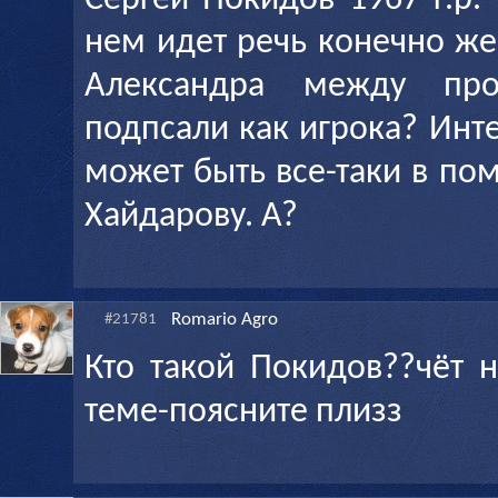
Сергей Покидов 1967 г.р.
нем идет речь конечно же
Александра между пр
подпсали как игрока? Инте
может быть все-таки в п
Хайдарову. А?
Romario Agro
#21781
Кто такой Покидов??чёт н
теме-поясните плизз