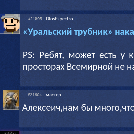
DiosEspectro
#21805
«Уральский трубник» нака
PS: Ребят, может есть у 
просторах Всемирной не н
мастер
#21804
Алексеич,нам бы много,что