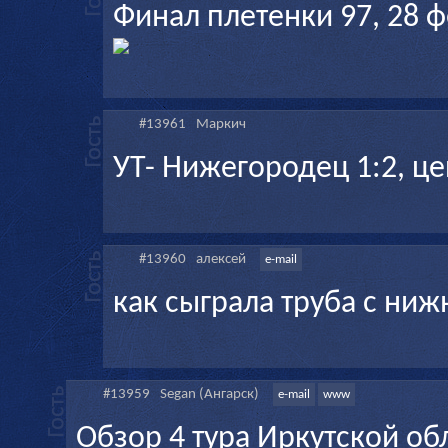
Финал плетенки 97, 28 ф
#13961
Маркич
УТ- Нижегородец 1:2, ц
#13960
алексей
e-mail
как сыграла труба с ни
#13959
Segan (Ангарск)
e-mail
www
Обзор 4 тура Иркутской об