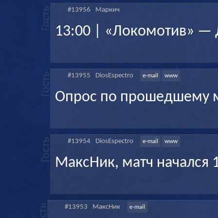
#13956
Маркич
13:00 | «Локомотив» —
#13955
DiosEspectro
e-mail
www
Опрос по прошедшему м
#13954
DiosEspectro
e-mail
www
МаксНик, матч начался 
#13953
МаксНик
e-mail