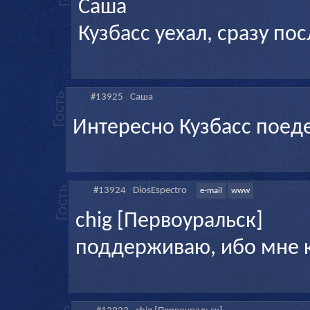
Саша
Кузбасс уехал, сразу пос
#13925
Саша
Интересно Кузбасс поедет
#13924
DiosEspectro
e-mail
www
chig [Первоуральск]
поддерживаю, ибо мне к 