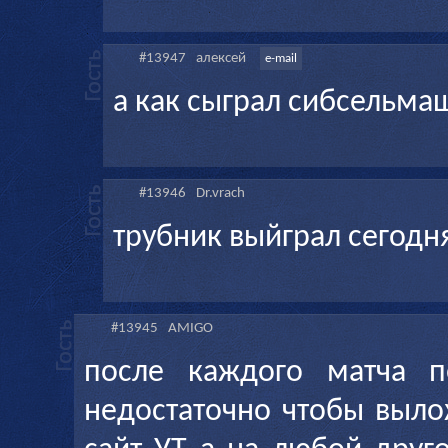
#13947
алексей
e-mail
а как сыграл сибсельмаш
#13946
Dr.vrach
трубник выйграл сегодня 
#13945
AMIGO
после каждого матча п
недостаточно чтобы выло