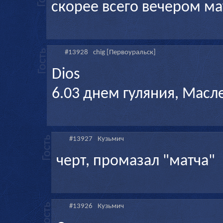
скорее всего вечером мат
#13928
chig [Первоуральск]
Dios
6.03 днем гуляния, Масл
#13927
Кузьмич
черт, промазал "матча"
#13926
Кузьмич