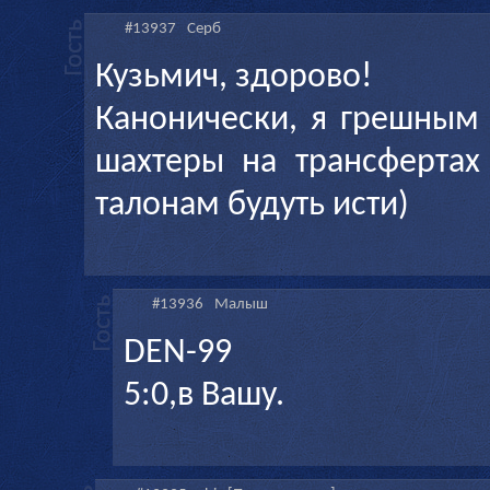
#13937
Серб
Кузьмич, здорово!
Канонически, я грешным 
шахтеры на трансфертах
талонам будуть исти)
#13936
Малыш
DEN-99
5:0,в Вашу.