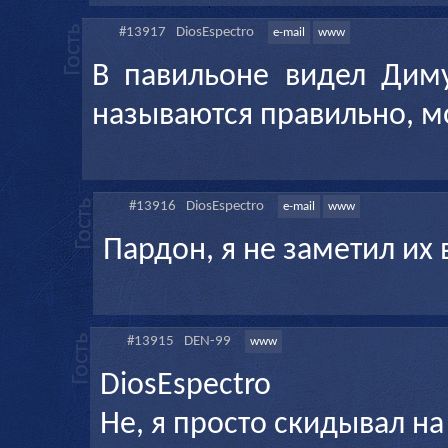
#13917
DiosEspectro
e-mail
www
В павильоне видел Диму
называются правильно, мо
#13916
DiosEspectro
e-mail
www
Пардон, я не заметил их 
#13915
DEN-99
www
DiosEspectro
Не, я просто скидывал на