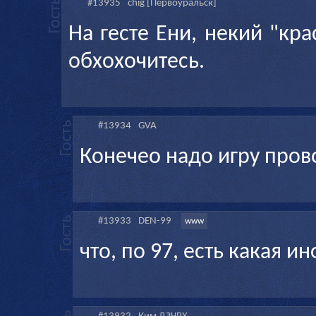
#13935
chig [Первоуральск]
На гесте Ени, некий "кр
обхохочитесь.
#13934
GVA
Конечео надо игру пров
#13933
DEN-99
www
что, по 97, есть какая и