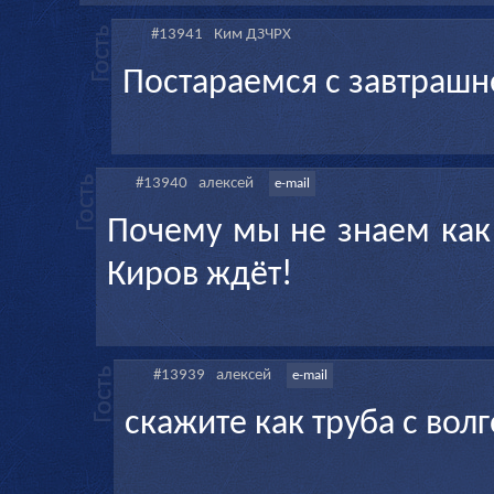
#13941
Ким ДЗЧРХ
Постараемся с завтрашне
#13940
алексей
e-mail
Почему мы не знаем как 
Киров ждёт!
#13939
алексей
e-mail
скажите как труба с вол