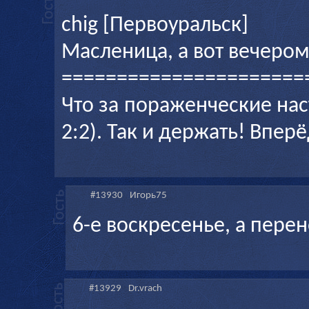
chig [Первоуральск]
Масленица, а вот вечером
======================
Что за пораженческие нас
2:2). Так и держать! Впер
#13930
Игорь75
6-е воскресенье, а перен
#13929
Dr.vrach