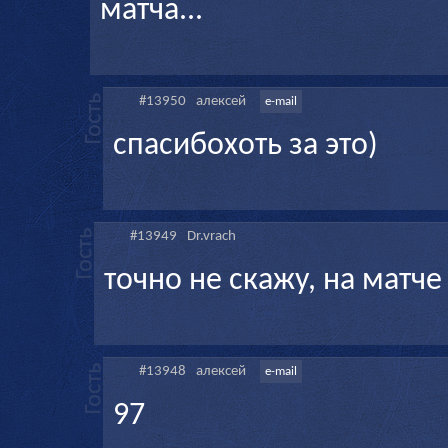
матча...
#13950
алексей
e-mail
спасибохоть за это)
#13949
Dr.vrach
точно не скажу, на матч
#13948
алексей
e-mail
97