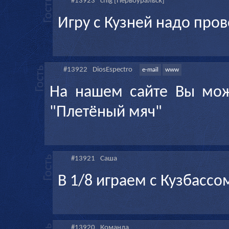
#13923
chig [Первоуральск]
Игру с Кузней надо пров
#13922
DiosEspectro
e-mail
www
На нашем сайте Вы мож
"Плетёный мяч"
#13921
Саша
В 1/8 играем с Кузбассо
#13920
Команда