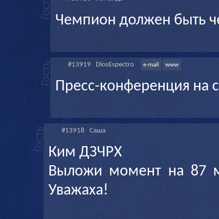
Чемпион должен быть ч
#13919
DiosEspectro
e-mail
www
Пресс-конференция на с
#13918
Саша
Ким ДЗЧРХ
Выложи момент на 87 ми
Уважаха!