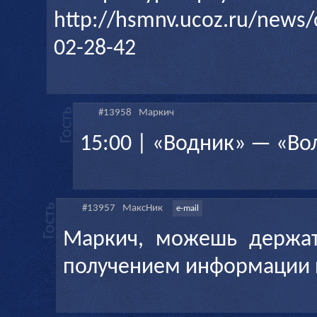
http://hsmnv.ucoz.ru/news
02-28-42
#13958
Маркич
15:00 | «Водник» — «Вол
#13957
МаксНик
e-mail
Маркич, можешь держат
получением информации и