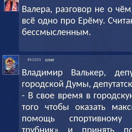
Валера, разговор не о чём
всё одно про Ерёму. Счит
бессмысленным.
олег
#43205
Владимир Валькер, депу
городской Думы, депутатск
- В свое время в городск
того чтобы оказать мак
помощь спортивному 
трубник» и принять по