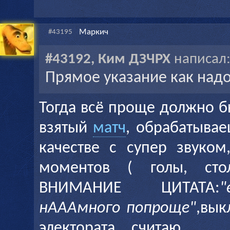
Маркич
#43195
#43192, Ким ДЗЧРХ
написал
Прямое указание как надо
Тогда всё проще должно б
взятый
матч
, обрабатывае
качестве с супер звуком
моментов ( голы, стол
ВНИМАНИЕ ЦИТАТА:
нАААмного попроще"
,вык
электората...,считаю.