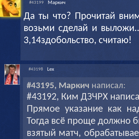
Маркич
#43199
Да ты что? Прочитай вним
возьми сделай и выложи..
3,14здобольство, считаю!
Lex
#43198
#43195, Маркич
написал:
#43192, Ким ДЗЧРХ написа
Прямое указание как на
Тогда всё проще должно б
взятый матч, обрабатывае