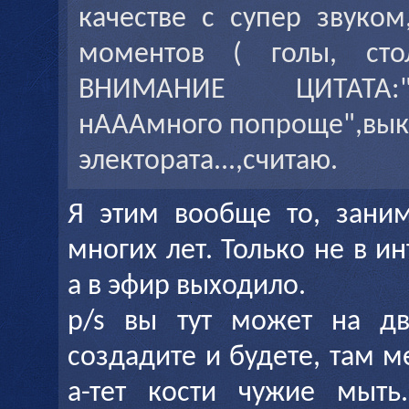
качестве с супер звуком
моментов ( голы, стол
ВНИМАНИЕ ЦИТАТА:"
нАААмного попроще",вык
электората...,считаю.
Я этим вообще то, зани
многих лет. Только не в и
а в эфир выходило.
p/s вы тут может на дв
создадите и будете, там м
а-тет кости чужие мыть