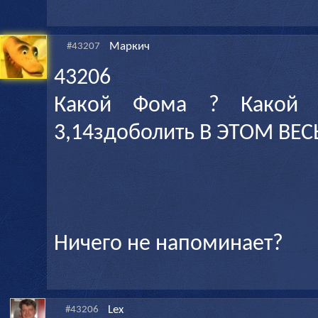
Маркич
#43207
43206
Какой Фома ? Какой
3,14здоболить В ЭТОМ ВЕ
Ничего не напоминает?
Lex
#43206