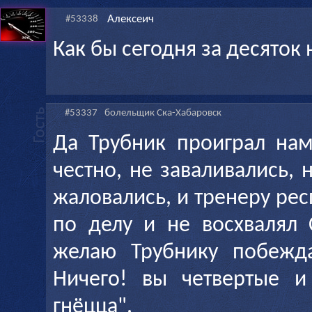
Алексеич
#53338
Как бы сегодня за десяток н
#53337
болельщик Ска-Хабаровск
Да Трубник проиграл нам
честно, не заваливались,
жаловались, и тренеру респ
по делу и не восхвалял 
желаю Трубнику побежда
Ничего! вы четвертые и
гнёцца".