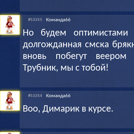
Команда66
#53355
Но будем оптимистами 
долгожданная смска бряк
вновь побегут веером 
Трубник, мы с тобой!
Команда66
#53354
Воо, Димарик в курсе.