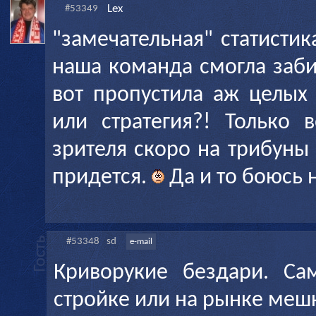
Lex
#53349
"замечательная" статистик
наша команда смогла заби
вот пропустила аж целых 1
или стратегия?! Только 
зрителя скоро на трибуны
придется.
Да и то боюсь 
#53348
sd
e-mail
Криворукие бездари. Са
стройке или на рынке меш