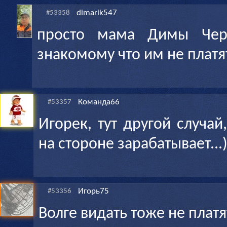
dimarik547
#53358
просто мама Димы Чер
знакомому что им не платя
Команда66
#53357
Игорек, тут другой случа
на стороне зарабатывает...
Игорь75
#53356
Волге видать тоже не платя