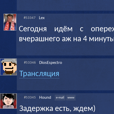
Lex
#53347
Сегодня идём с опере
вчерашнего аж на 4 минут
DiosEspectro
#53346
Трансляция
Hound
#53345
e-mail
www
Задержка есть, ждем)