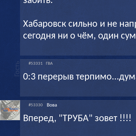
забить.
Хабаровск сильно и не на
сегодня ни о чём, один сум
#53331
ГВА
0:3 перерыв терпимо...дум
Вова
#53330
Вперед, "ТРУБА" зовет !!!!