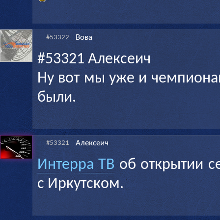
Вова
#53322
#53321 Алексеич
Ну вот мы уже и чемпион
были.
Алексеич
#53321
Интерра ТВ
об открытии с
с Иркутском.