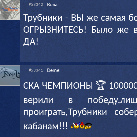
Вова
#53342
Трубники - ВЫ же самая б
ОГРЫЗНИТЕСЬ! Было же в
ДА!
Demel
#53341
СКА ЧЕМПИОНЫ 🏆 100000
верили в победу,ли
проиграть,Трубники соб
кабанам!!!