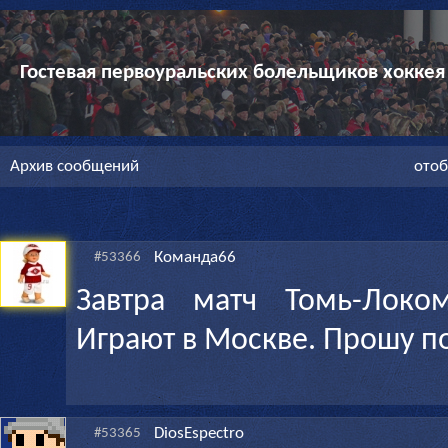
Гостевая первоуральских болельщиков хоккея
Архив сообщений
отоб
Команда66
#53366
Завтра матч Томь-Локо
Играют в Москве. Прошу по
DiosEspectro
#53365