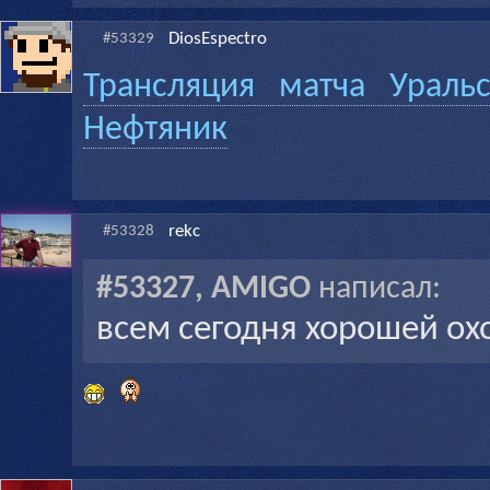
DiosEspectro
#53329
Трансляция матча Ураль
Нефтяник
rekc
#53328
#53327, AMIGO
написал:
всем сегодня хорошей ох