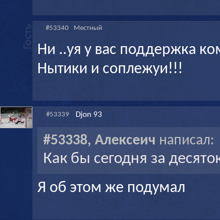
#53340
Местный
Ни ..уя у вас поддержка к
Нытики и соплежуи!!!
Djon 93
#53339
#53338, Алексеич
написал:
Как бы сегодня за десяток
Я об этом же подумал