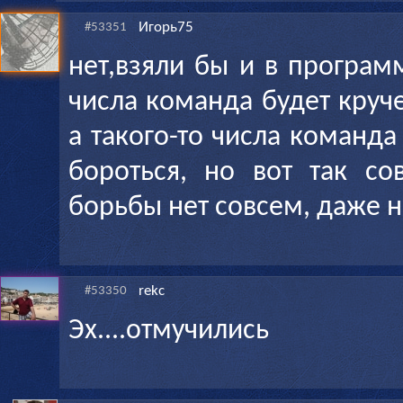
Игорь75
#53351
нет,взяли бы и в програм
числа команда будет круч
а такого-то числа команд
бороться, но вот так со
борьбы нет совсем, даже 
rekc
#53350
Эх....отмучились