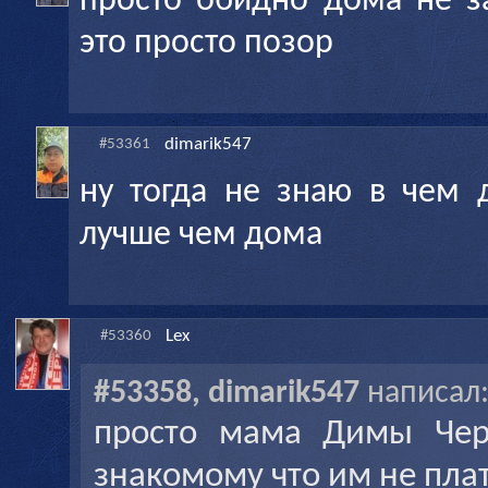
просто обидно дома не з
это просто позор
dimarik547
#53361
ну тогда не знаю в чем 
лучше чем дома
Lex
#53360
#53358, dimarik547
написал
просто мама Димы Чер
знакомому что им не плат