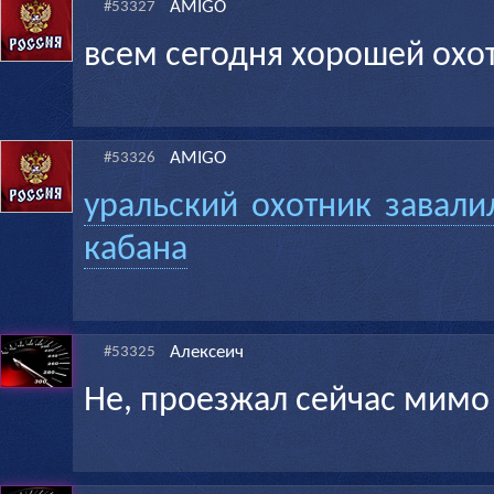
AMIGO
#53327
всем сегодня хорошей охо
AMIGO
#53326
уральский охотник завал
кабана
Алексеич
#53325
Не, проезжал сейчас мимо 