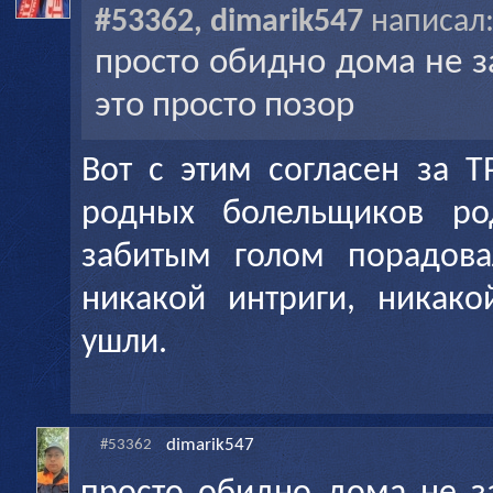
#53362, dimarik547
написал
просто обидно дома не з
это просто позор
Вот с этим согласен за 
родных болельщиков ро
забитым голом порадова
никакой интриги, никако
ушли.
dimarik547
#53362