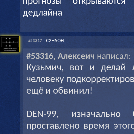
прогнозы открываются
дедлайна
C2H5OH
#53317
#53316, Алексеич
написал:
Кузьмич, вот и делай
человеку подкорректирова
ещё и обвинил!
DEN-99, изначально 
проставлено время этого