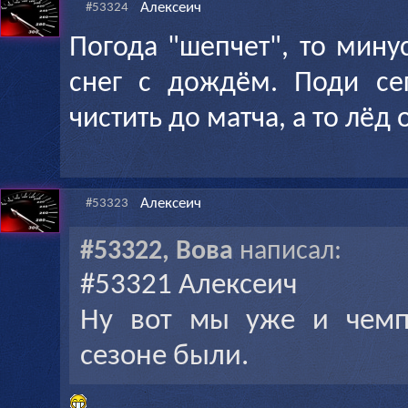
Алексеич
#53324
Погода "шепчет", то мину
снег с дождём. Поди се
чистить до матча, а то лёд 
Алексеич
#53323
#53322, Вова
написал:
#53321 Алексеич
Ну вот мы уже и чем
сезоне были.